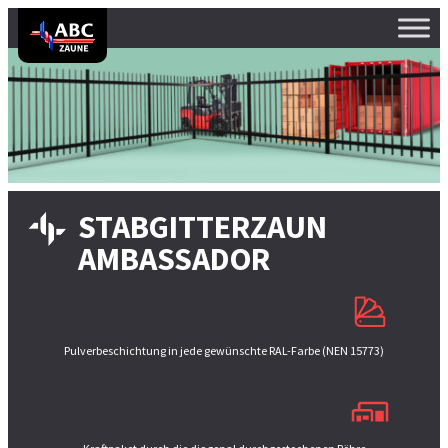
STABGITTERZAUN
AMBASSADOR
Pulverbeschichtung in jede gewünschte RAL-Farbe (NEN 15773)